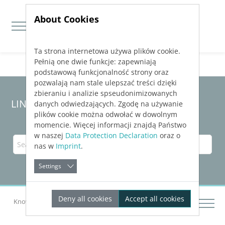
About Cookies
Ta strona internetowa używa plików cookie.
Jump directly to main navigation
Jump directly to content
Pełnią one dwie funkcje: zapewniają
podstawową funkcjonalność strony oraz
pozwalają nam stale ulepszać treści dzięki
zbieraniu i analizie spseudonimizowanych
LINEAR Solutions 23 for Revit
danych odwiedzających. Zgodę na używanie
plików cookie można odwołać w dowolnym
momencie. Więcej informacji znajdą Państwo
w naszej
Data Protection Declaration
oraz o
nas w
Imprint
.
Settings
Deny all cookies
Accept all cookies
Knowledge Base Revit
Pre-Concept Design