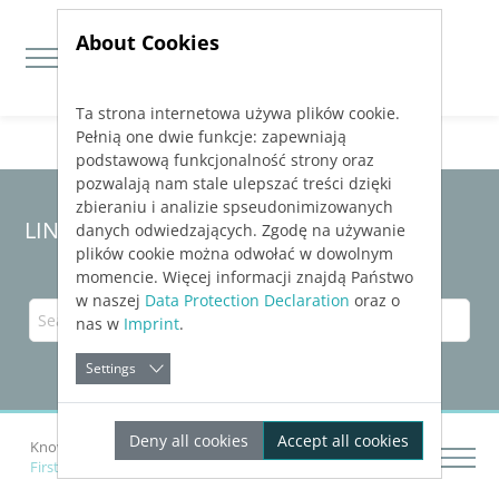
About Cookies
Ta strona internetowa używa plików cookie.
Jump directly to main navigation
Jump directly to content
Pełnią one dwie funkcje: zapewniają
podstawową funkcjonalność strony oraz
pozwalają nam stale ulepszać treści dzięki
zbieraniu i analizie spseudonimizowanych
LINEAR Solutions 23 for Revit
danych odwiedzających. Zgodę na używanie
plików cookie można odwołać w dowolnym
momencie. Więcej informacji znajdą Państwo
w naszej
Data Protection Declaration
oraz o
nas w
Imprint
.
Settings
Deny all cookies
Accept all cookies
Knowledge Base Revit
Getting Started
First Steps with
LINEAR Building