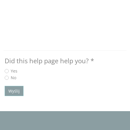
Did this help page help you?
*
Yes
No
Wyślij