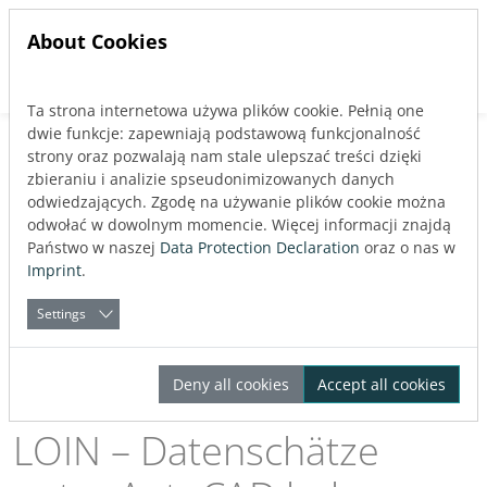
About Cookies
Ta strona internetowa używa plików cookie. Pełnią one
Jump directly to main navigation
Jump directly to content
dwie funkcje: zapewniają podstawową funkcjonalność
Back to blog
strony oraz pozwalają nam stale ulepszać treści dzięki
General
zbieraniu i analizie spseudonimizowanych danych
odwiedzających. Zgodę na używanie plików cookie można
Published:
10.04.2024
odwołać w dowolnym momencie. Więcej informacji znajdą
Państwo w naszej
Data Protection Declaration
oraz o nas w
Imprint
.
About the Author
Javier Castell-Codesal
Settings
LINEAR Geschäftsleitung
,
Aachen
Deny all cookies
Accept all cookies
LOIN – Datenschätze