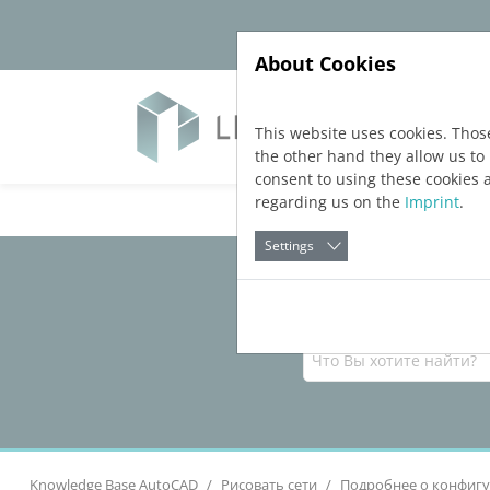
Jump directly to main navigation
Jump directly to content
About Cookies
Прод
This website uses cookies. Thos
the other hand they allow us t
consent to using these cookies 
regarding us on the
Imprint
.
Settings
Knowledge Base AutoCAD
Рисовать сети
Подробнее о конфигу