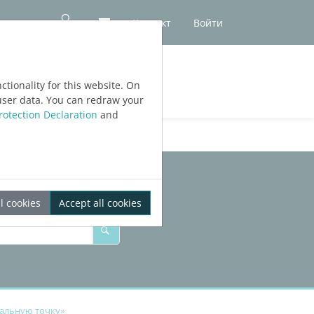
Контакт
Войти
ЕРСИИ
tionality for this website. On
user data. You can redraw your
rotection Declaration
and
l cookies
Accept all cookies
чальную точку»