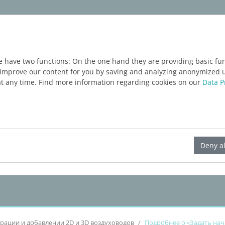
укты
Услуги
Блог
ЗАПРОС ТЕСТОВОЙ В
e have two functions: On the one hand they are providing basic func
o improve our content for you by saving and analyzing anonymized 
at any time. Find more information regarding cookies on our
Data P
LINEAR Solutions 23 для AutoCAD
Deny al
рации и добавлении 2D и 3D воздуховодов
Подробнее о «Задать на