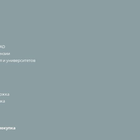
CAD
ензии
л и университетов
ержка
вка
покупка