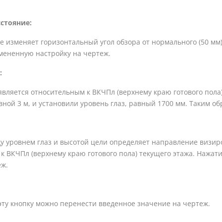
стояние:
е изменяет горизонтальный угол обзора от нормального (50 мм)
мененную настройку на чертеж.
:
является относительным к ВКЧПл (верхнему краю готового пола
вной 3 м, и установили уровень глаз, равный 1700 мм. Таким об
у уровнем глаз и высотой цели определяет направление визир
 к ВКЧПл (верхнему краю готового пола) текущего этажа. Нажат
еж.
эту кнопку можно перенести введенное значение на чертеж.