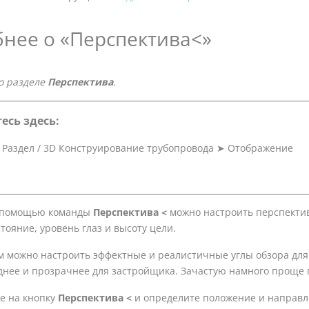
нее о «Перспектива<»
о разделе
Перспектива
.
есь здесь:
➤
Раздел / 3D Конструирование трубопровода
➤
Отображение
 помощью команды
Перспектива <
можно настроить перспектив
тояние, уровень глаз и высоту цели.
м можно настроить эффектные и реалистичные углы обзора для
днее и прозрачнее для застройщика. Зачастую намного проще п
е на кнопку
Перспектива <
и определите положение и направле