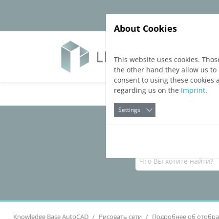
Jump directly to main navigation
Jump directly to content
About Cookies
Прод
This website uses cookies. Thos
the other hand they allow us t
consent to using these cookies 
regarding us on the
Imprint
.
Settings
Knowledge Base AutoCAD
Рисовать сети
Подробнее об отобр