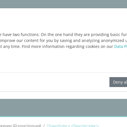
укты
Услуги
Блог
ЗАПРОС ТЕСТОВОЙ В
e have two functions: On the one hand they are providing basic func
o improve our content for you by saving and analyzing anonymized 
at any time. Find more information regarding cookies on our
Data P
LINEAR Solutions 23 для AutoCAD
Deny al
ажении 3D-конструкций
Подробнее о «Перспектива<»