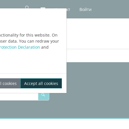
Контакт
Войти
ЕРСИИ
tionality for this website. On
user data. You can redraw your
rotection Declaration
and
l cookies
Accept all cookies