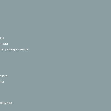
CAD
ензии
л и университетов
ержка
вка
покупка