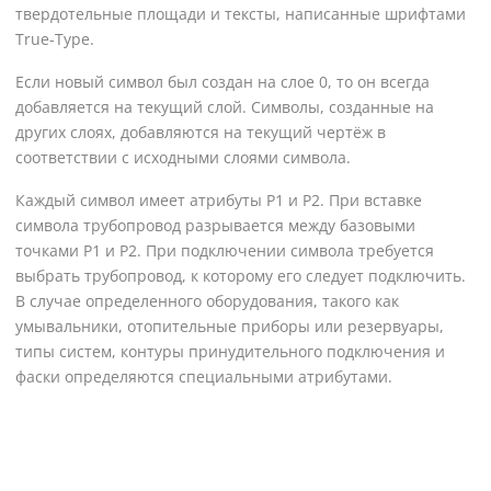
твердотельные площади и тексты, написанные шрифтами
True-Type.
Если новый символ был создан на слое 0, то он всегда
добавляется на текущий слой. Символы, созданные на
других слоях, добавляются на текущий чертёж в
соответствии с исходными слоями символа.
Каждый символ имеет атрибуты P1 и P2. При вставке
символа трубопровод разрывается между базовыми
точками P1 и P2. При подключении символа требуется
выбрать трубопровод, к которому его следует подключить.
В случае определенного оборудования, такого как
умывальники, отопительные приборы или резервуары,
типы систем, контуры принудительного подключения и
фаски определяются специальными атрибутами.