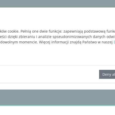
ware
Services
Blog
BEZPŁATNA WERSJA P
ików cookie. Pełnią one dwie funkcje: zapewniają podstawową funk
reści dzięki zbieraniu i analizie spseudonimizowanych danych odw
 dowolnym momencie. Więcej informacji znajdą Państwo w naszej
LINEAR Solutions
26
for Revit
Deny al