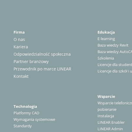
Firma
Edukacja
E-learning
O nas
Baza wiedzy Revit
Kariera
Baza wiedzy AutoC
Odpowiedzialność społeczna
Szkolenia
Partner branżowy
Licencje dla stude
Przewodnik po marce LINEAR
Licencje dla szkół i 
Kontakt
Wsparcie
Wsparcie telefonicz
Technologia
pobieranie
Platformy CAD
Instalacja
Wymagania systemowe
LINEAR Enabler
Standardy
LINEAR Admin