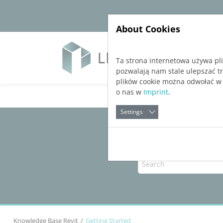
Jump directly to main navigation
Jump directly to content
About Cookies
Soft
Ta strona internetowa używa pl
pozwalają nam stale ulepszać t
plików cookie można odwołać w
o nas w
Imprint
.
Settings
Knowledge Base Revit
Getting Started