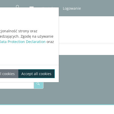
Kontakt
Logowanie
RÓBNA
cjonalność strony oraz
iedzających. Zgodę na używanie
Data Protection Declaration
oraz
l cookies
Accept all cookies