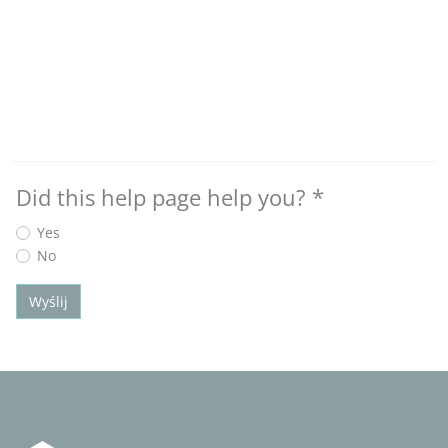
Did this help page help you?
*
Yes
No
Wyślij