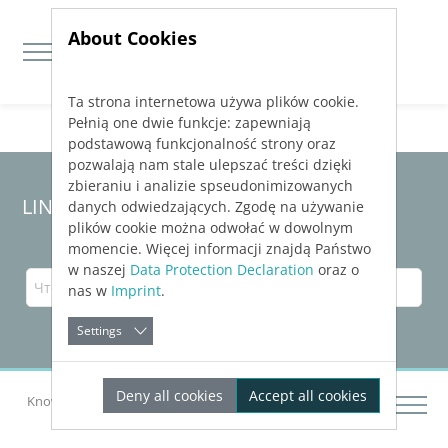
About Cookies
Ta strona internetowa używa plików cookie.
Jump directly to main navigation
Jump directly to content
Pełnią one dwie funkcje: zapewniają
podstawową funkcjonalność strony oraz
pozwalają nam stale ulepszać treści dzięki
zbieraniu i analizie spseudonimizowanych
LINEAR Solutions
25
для Revit
danych odwiedzających. Zgodę na używanie
plików cookie można odwołać w dowolnym
momencie. Więcej informacji znajdą Państwo
w naszej
Data Protection Declaration
oraz o
nas w
Imprint
.
Settings
Deny all cookies
Accept all cookies
Knowledge Base Revit
Возможные проблемы