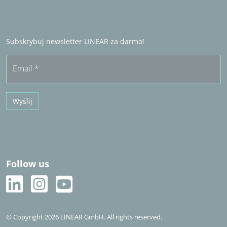
LINEAR Admin
Partner handlowy za granicą
Zostań partnerem handlowym
Często zadawane pytania (FAQ)
Subskrybuj newsletter LINEAR za darmo!
Bezpłatny okres próbny
Email
*
Wyślij
Follow us
© Copyright 2026 LINEAR GmbH. All rights reserved.