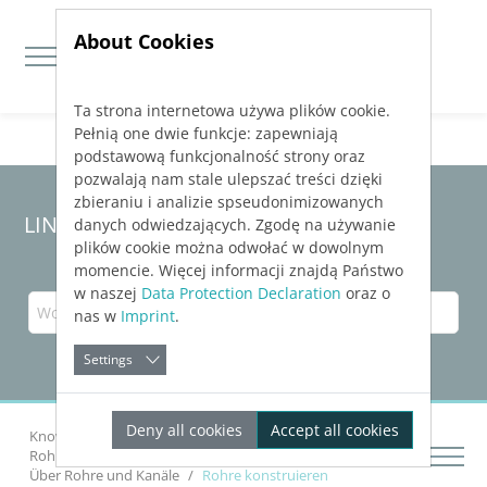
About Cookies
Ta strona internetowa używa plików cookie.
Jump directly to main navigation
Jump directly to content
Pełnią one dwie funkcje: zapewniają
podstawową funkcjonalność strony oraz
pozwalają nam stale ulepszać treści dzięki
zbieraniu i analizie spseudonimizowanych
LINEAR Solutions 23 für Revit
danych odwiedzających. Zgodę na używanie
plików cookie można odwołać w dowolnym
momencie. Więcej informacji znajdą Państwo
w naszej
Data Protection Declaration
oraz o
nas w
Imprint
.
Settings
Deny all cookies
Accept all cookies
Knowledge Base Revit
Netze konstruieren
Rohre und Kanäle konstruieren
Über Rohre und Kanäle
Rohre konstruieren