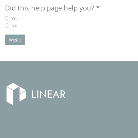
Did this help page help you?
*
Yes
No
Wyślij