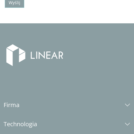
Wyślij
Firma
O nas
Technologia
Kariera
Odpowiedzialność społeczna