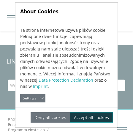
About Cookies
Ta strona internetowa używa plików cookie.
Jump directly to main navigation
Jump directly to content
Pełnią one dwie funkcje: zapewniają
podstawową funkcjonalność strony oraz
pozwalają nam stale ulepszać treści dzięki
zbieraniu i analizie spseudonimizowanych
LINEAR Solutions 23 für Revit
danych odwiedzających. Zgodę na używanie
plików cookie można odwołać w dowolnym
momencie. Więcej informacji znajdą Państwo
w naszej
Data Protection Declaration
oraz o
nas w
Imprint
.
Settings
Deny all cookies
Accept all cookies
Knowledge Base Revit
Erste Schritte
Erste Schritte mit
LINEAR
Building
Programm einstellen