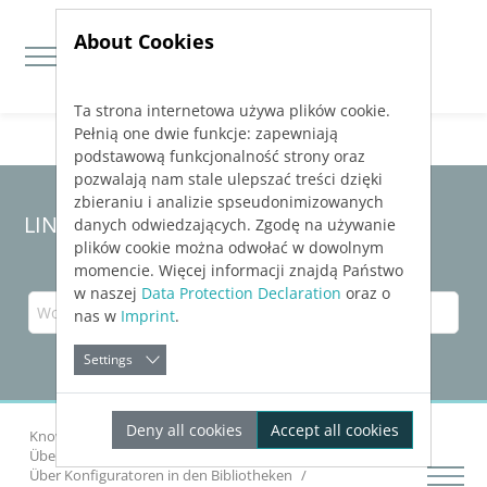
About Cookies
Ta strona internetowa używa plików cookie.
Jump directly to main navigation
Jump directly to content
Pełnią one dwie funkcje: zapewniają
podstawową funkcjonalność strony oraz
pozwalają nam stale ulepszać treści dzięki
zbieraniu i analizie spseudonimizowanych
LINEAR Solutions 23 für Revit
danych odwiedzających. Zgodę na używanie
plików cookie można odwołać w dowolnym
momencie. Więcej informacji znajdą Państwo
w naszej
Data Protection Declaration
oraz o
nas w
Imprint
.
Settings
Deny all cookies
Accept all cookies
Knowledge Base Revit
Bauteile einfügen
Über Bauteile aus den Bibliotheken
Über Konfiguratoren in den Bibliotheken