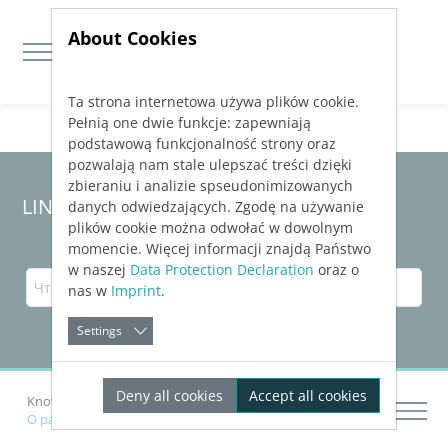
About Cookies
Ta strona internetowa używa plików cookie.
Jump directly to main navigation
Jump directly to content
Pełnią one dwie funkcje: zapewniają
podstawową funkcjonalność strony oraz
pozwalają nam stale ulepszać treści dzięki
zbieraniu i analizie spseudonimizowanych
LINEAR Solutions 23 для AutoCAD
danych odwiedzających. Zgodę na używanie
plików cookie można odwołać w dowolnym
momencie. Więcej informacji znajdą Państwo
w naszej
Data Protection Declaration
oraz o
nas w
Imprint
.
Settings
Deny all cookies
Accept all cookies
Knowledge Base AutoCAD
Рассчитать сети
О расчете системы газоснабжения