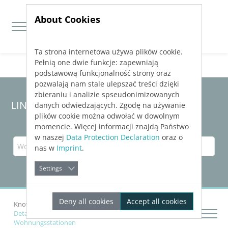
About Cookies
Ta strona internetowa używa plików cookie.
Jump directly to main navigation
Jump directly to content
Pełnią one dwie funkcje: zapewniają
podstawową funkcjonalność strony oraz
pozwalają nam stale ulepszać treści dzięki
zbieraniu i analizie spseudonimizowanych
LINEAR Solutions 23 für AutoCAD
danych odwiedzających. Zgodę na używanie
plików cookie można odwołać w dowolnym
momencie. Więcej informacji znajdą Państwo
w naszej
Data Protection Declaration
oraz o
nas w
Imprint
.
Settings
Deny all cookies
Accept all cookies
Knowledge Base AutoCAD
Bauteile einfügen
Details zu Assistent Frischwasser- und
Wohnungsstationen