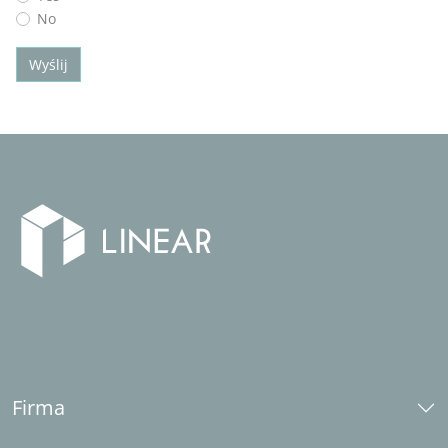
No
Wyślij
Firma
O nas