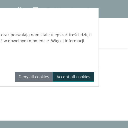
Kontakt
Logowanie
RÓBNA
oraz pozwalają nam stale ulepszać treści dzięki
ać w dowolnym momencie. Więcej informacji
Deny all cookies
Accept all cookies