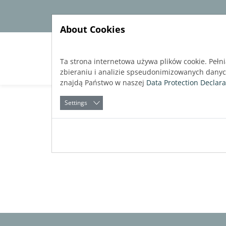
Jump directly to main navigation
Jump directly to content
About Cookies
Soft
Ta strona internetowa używa plików cookie. Pełn
zbieraniu i analizie spseudonimizowanych dany
znajdą Państwo w naszej
Data Protection Declara
Settings