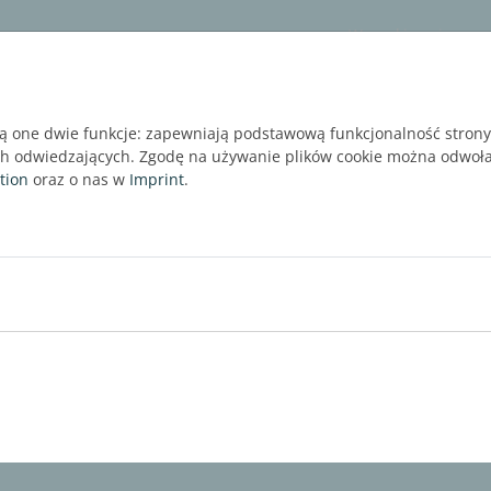
ware
Services
Blog
BEZPŁATNA WERSJA P
ią one dwie funkcje: zapewniają podstawową funkcjonalność strony 
ch odwiedzających. Zgodę na używanie plików cookie można odwoł
tion
oraz o nas w
Imprint
.