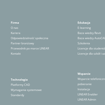
Firma
Edukacja
O nas
E-learning
Kariera
Baza wiedzy Revit
Odpowiedzialność społeczna
Baza wiedzy AutoCA
Partner branżowy
Szkolenia
Przewodnik po marce LINEAR
Licencje dla student
Kontakt
Licencje dla szkół i u
Wsparcie
Wsparcie telefonicz
Technologia
pobieranie
Platformy CAD
Instalacja
Wymagania systemowe
LINEAR Enabler
Standardy
LINEAR Admin