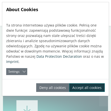
About Cookies
Ta strona internetowa używa plików cookie. Pełnią one
Jump directly to main navigation
Jump directly to content
dwie funkcje: zapewniają podstawową funkcjonalność
strony oraz pozwalają nam stale ulepszać treści dzięki
zbieraniu i analizie spseudonimizowanych danych
odwiedzających. Zgodę na używanie plików cookie można
Tag: Zestawy danych
odwołać w dowolnym momencie. Więcej informacji znajdą
Państwo w naszej
Data Protection Declaration
oraz o nas w
producenta
Imprint
.
Settings
Deny all cookies
Accept all cookies