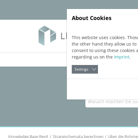
Jump directly to main navigation
Jump directly to content
About Cookies
Yazıl
This website uses cookies. Thos
the other hand they allow us t
consent to using these cookies 
regarding us on the
Imprint
.
Settings
Knowledge Base Revit
Strangschemata berechnen
Über die Rohrn