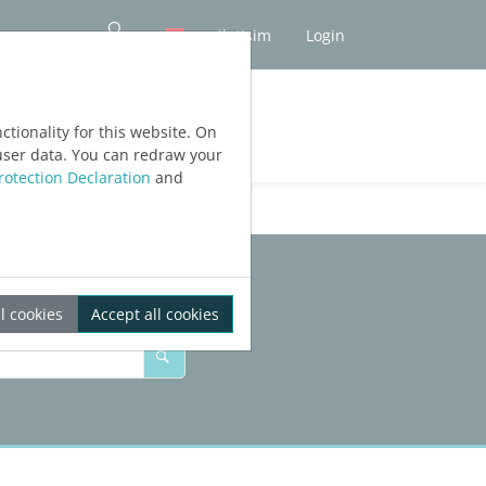
iletişim
Login
tionality for this website. On
user data. You can redraw your
rotection Declaration
and
l cookies
Accept all cookies