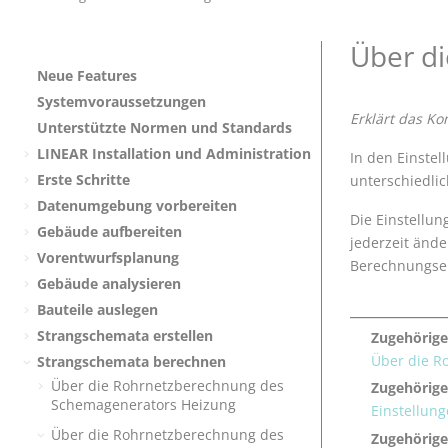
Über di
Neue Features
Systemvoraussetzungen
Erklärt das K
Unterstützte Normen und Standards
LINEAR
Installation und Administration
In den Einstel
Erste Schritte
unterschiedli
Datenumgebung vorbereiten
Die Einstellu
Gebäude aufbereiten
jederzeit änd
Vorentwurfsplanung
Berechnungse
Gebäude analysieren
Bauteile auslegen
Strangschemata erstellen
Zugehörige
Über die R
Strangschemata berechnen
Über die Rohrnetzberechnung des
Zugehörig
Schemagenerators Heizung
Einstellung
Über die Rohrnetzberechnung des
Zugehörige