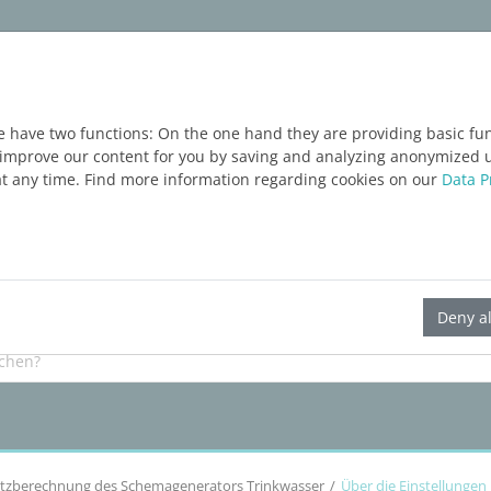
ım
Servisler
Blog
ÜCRETSIZ DENEME
e have two functions: On the one hand they are providing basic func
o improve our content for you by saving and analyzing anonymized 
at any time. Find more information regarding cookies on our
Data P
LINEAR Solutions
25
für Revit
Deny al
etzberechnung des Schemagenerators Trinkwasser
Über die Einstellungen