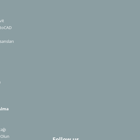
it
utoCAD
sansları
m
Alma
n
tağı
​​​​​​​
Follow us