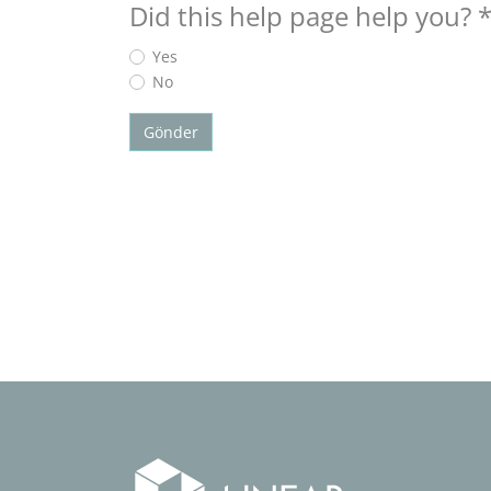
Did this help page help you?
Yes
No
Gönder