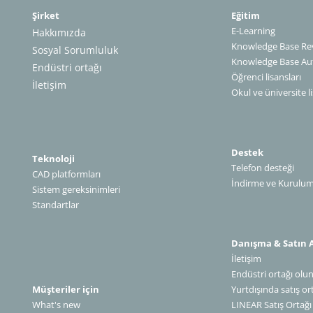
Şirket
Eğitim
E-Learning
Hakkımızda
Knowledge Base Rev
Sosyal Sorumluluk
Knowledge Base A
Endüstri ortağı
Öğrenci lisansları
İletişim
Okul ve üniversite li
Destek
Teknoloji
Telefon desteği
CAD platformları
İndirme ve Kurulu
Sistem gereksinimleri
Standartlar
Danışma & Satın 
İletişim
Endüstri ortağı olu
Müşteriler için
Yurtdışında satış or
What's new
LINEAR Satış Ortağı Olun