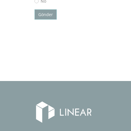
No
Gönder