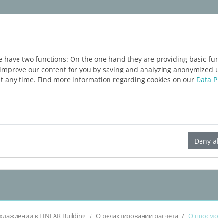
ım
Servisler
Blog
ÜCRETSIZ DENEME
e have two functions: On the one hand they are providing basic func
o improve our content for you by saving and analyzing anonymized 
at any time. Find more information regarding cookies on our
Data P
LINEAR Solutions 24 для Revit
Deny al
хлаждении в
LINEAR Building
О редактировании расчета
О просмо