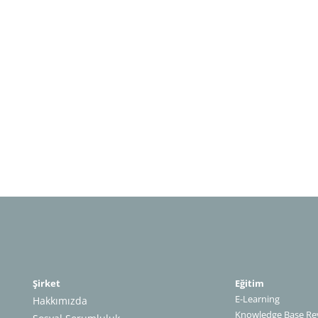
Şirket
Eğitim
E-Learning
Hakkımızda
Knowledge Base Rev