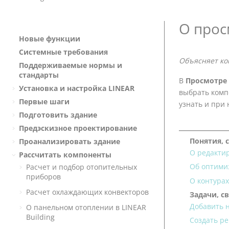
О прос
Новые функции
Системные требования
Объясняет к
Поддерживаемые нормы и
стандарты
В
Просмотре 
Установка и настройка
LINEAR
выбрать комп
Первые шаги
узнать и при
Подготовить здание
Предэскизное проектирование
Понятия, 
Проанализировать здание
О редакти
Рассчитать компоненты
Об оптими
Расчет и подбор отопительных
приборов
О контура
Расчет охлаждающих конвекторов
Задачи, с
Добавить 
О панельном отоплении в
LINEAR
Building
Создать р