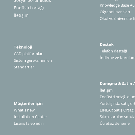
Sosyal Sorumluluk
Knowledge Base A
Endüstri ortağı
Öğrenci lisansları
İletişim
Okul ve üniversite li
Destek
Teknoloji
Telefon desteği
CAD platformları
İndirme ve Kurulu
Sistem gereksinimleri
Standartlar
Danışma & Satın 
İletişim
Endüstri ortağı olu
Müşteriler için
Yurtdışında satış or
What's new
LINEAR Satış Ortağı Olun
Installation Center
Sıkça sorulan sorula
Lisans talep edin
Ücretsiz deneme