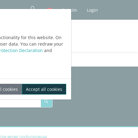
iletişim
Login
tionality for this website. On
user data. You can redraw your
rotection Declaration
and
l cookies
Accept all cookies
тре ветви трубопровода