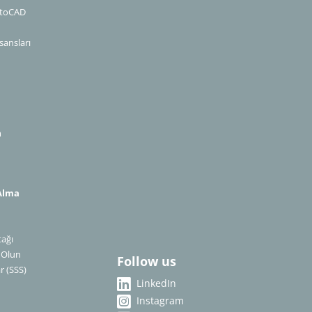
utoCAD
sansları
m
Alma
n
tağı
​​​​​​​
Follow us
r (SSS)
LinkedIn
Instagram