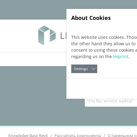
Jump directly to main navigation
Jump directly to content
About Cookies
Yazıl
This website uses cookies. Thos
the other hand they allow us t
consent to using these cookies 
regarding us on the
Imprint
.
Settings
Knowledge Base Revit
Рассчитать компоненты
О панельном о