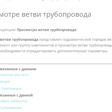
мотре ветви трубопровода
онцепцию
Просмотра ветви трубопровода
.
ветви трубопровода
представлен гидравлический порядок вет
онент или группу компонентов в просмотре ветви трубопровода,
 необходимости отредактировать дополнительные параметры.
связанные с данным
ровании расчета
зации
х Тихельмана
вязанные с данной
новые элементы
егулирование