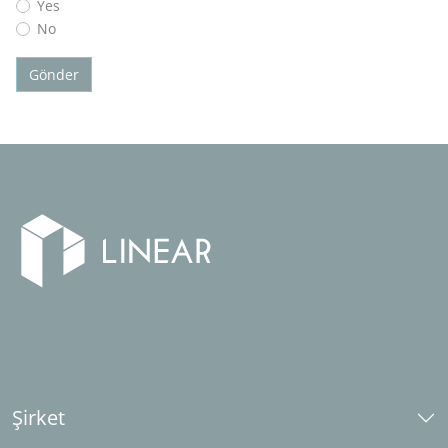
Yes
No
Gönder
Şirket