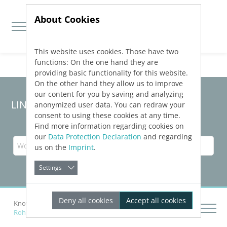
About Cookies
This website uses cookies. Those have two
Jump directly to main navigation
Jump directly to content
functions: On the one hand they are
providing basic functionality for this website.
On the other hand they allow us to improve
our content for you by saving and analyzing
LINEAR Solutions
26
für AutoCAD
anonymized user data. You can redraw your
consent to using these cookies at any time.
Find more information regarding cookies on
our
Data Protection Declaration
and regarding
us on the
Imprint
.
Settings
Deny all cookies
Accept all cookies
Knowledge Base AutoCAD
Netze zeichnen
Rohre und Kanäle zeichnen