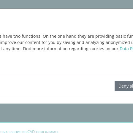
укты
Услуги
Блог
ЗАПРОС ТЕСТОВОЙ В
e have two functions: On the one hand they are providing basic func
o improve our content for you by saving and analyzing anonymized 
at any time. Find more information regarding cookies on our
Data P
LINEAR Solutions
25
для Revit
Deny al
нных здания из CAD-программы