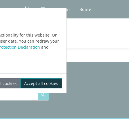
Контакт
Войти
ЕРСИИ
tionality for this website. On
user data. You can redraw your
rotection Declaration
and
l cookies
Accept all cookies