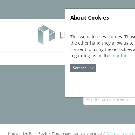
Jump directly to main navigation
Jump directly to content
About Cookies
Прод
This website uses cookies. Thos
the other hand they allow us t
consent to using these cookies 
regarding us on the
Imprint
.
Settings
Knowledge Base Revit
Проанализировать здание
Об анализе да