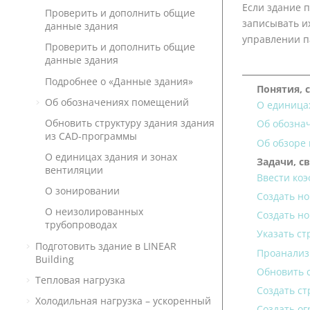
Если здание 
Проверить и дополнить общие
записывать и
данные здания
управлении 
Проверить и дополнить общие
данные здания
Подробнее о «Данные здания»
Понятия, 
Об обозначениях помещений
О единица
Обновить структуру здания здания
Об обозна
из CAD-программы
Об обзоре
О единицах здания и зонах
Задачи, с
вентиляции
Ввести ко
О зонировании
Создать н
О неизолированных
Создать н
трубопроводах
Указать ст
Подготовить здание в
LINEAR
Проанализ
Building
Обновить 
Тепловая нагрузка
Создать cт
Холодильная нагрузка – ускоренный
Создать о