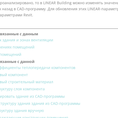
проанализировано, то в
LINEAR Building
можно изменять значен
х назад в CAD-программу.
Для обновления этих
LINEAR
‑парамет
параметрами
Revit
.
связанные с данным
х здания и зонах вентиляции
чениях помещений
 помещений
вязанные с данной
эффициенты теплопередачи компонентов
овый компонент
овый строительный материал
руктуру слоя компонента
ировать здание из CAD-программы
структуру здания здания из CAD-программы
руктуру здания вручную
граждающие конструкции помещения