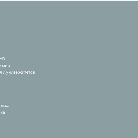
CAD
ензии
л и университетов
ержка
вка