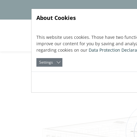
Jump directly to main navigation
Jump directly to content
About Cookies
Прод
This website uses cookies. Those have two functi
improve our content for you by saving and analy
regarding cookies on our
Data Protection Declara
Settings