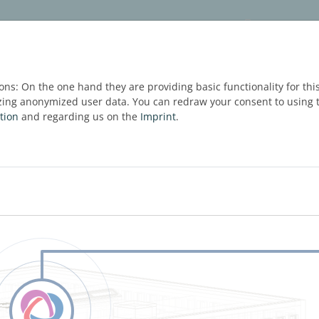
укты
Услуги
Блог
ЗАПРОС ТЕСТОВОЙ В
ons: On the one hand they are providing basic functionality for thi
zing anonymized user data. You can redraw your consent to using t
tion
and regarding us on the
Imprint
.