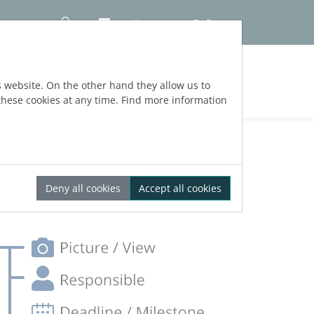
Контакт
Войти
ЕРСИИ
s website. On the other hand they allow us to
hese cookies at any time. Find more information
Deny all cookies
Accept all cookies