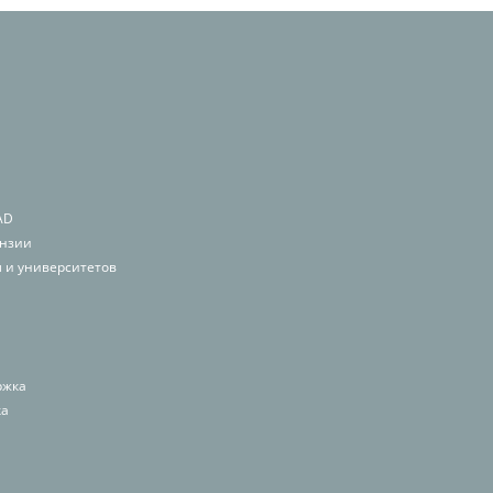
AD
ензии
 и университетов
ржка
ка