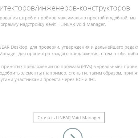
хитекторов/инженеров-конструкторов
рования штроб и проёмов максимально простой и удобной, мы
грамму-надстройку Revit – LINEAR Void Manager.
NEAR Desktop, для проверки, утверждения и дальнейшего редак
Manager для просмотра каждого предложения, с тем чтобы либо 
 принятых предложений по проёмам (PfVs) в «реальные» проём
одобрить элементы (например, стены) и, таким образом, прин
угими участниками проекта через BCF и IFC.
Скачать LINEAR Void Manager