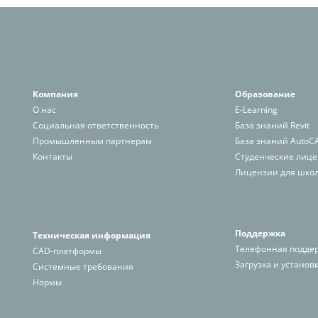
Компания
Образование
О нас
E-Learning
Социальная ответственность
База знаний Revit
Промышленным партнерам
База знаний AutoC
К
онтакт
ы
Студенческие лиц
Лицензии для школ
Поддержка
Техническая информация
Телефонная подде
CAD-платформы
Загрузка и установ
Системные требования
Нормы