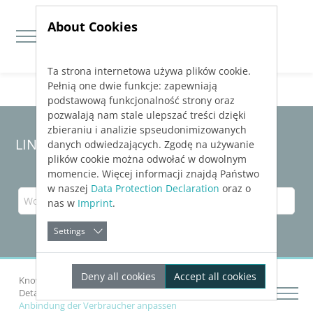
About Cookies
Ta strona internetowa używa plików cookie.
Jump directly to main navigation
Jump directly to content
Pełnią one dwie funkcje: zapewniają
podstawową funkcjonalność strony oraz
pozwalają nam stale ulepszać treści dzięki
zbieraniu i analizie spseudonimizowanych
LINEAR Solutions
25
für Revit
danych odwiedzających. Zgodę na używanie
plików cookie można odwołać w dowolnym
momencie. Więcej informacji znajdą Państwo
w naszej
Data Protection Declaration
oraz o
nas w
Imprint
.
Settings
Deny all cookies
Accept all cookies
Knowledge Base Revit
Strangschemata erstellen
Details zum Schemagenerator Trinkwasser
Anbindung der Verbraucher anpassen