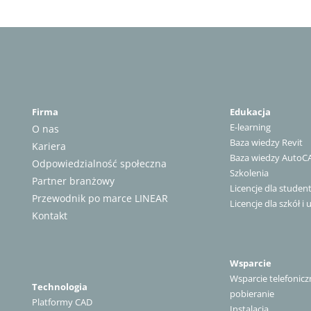
Firma
Edukacja
E-learning
O nas
Baza wiedzy Revit
Kariera
Baza wiedzy AutoC
Odpowiedzialność społeczna
Szkolenia
Partner branżowy
Licencje dla stude
Przewodnik po marce LINEAR
Licencje dla szkół i 
Kontakt
Wsparcie
Wsparcie telefonicz
Technologia
pobieranie
Platformy CAD
Instalacja