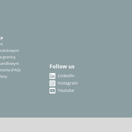
up
mi
 branżowym
a granicą
 handlowym
Follow us
tania (FAQ)
LinkedIn
óbny
Instagram
Youtube