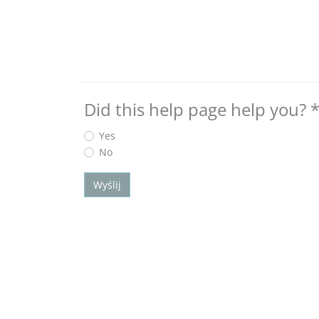
Did this help page help you?
Yes
No
Wyślij