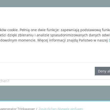
ware
Services
Blog
BEZPŁATNA WERSJA P
ików cookie. Pełnią one dwie funkcje: zapewniają podstawową funk
reści dzięki zbieraniu i analizie spseudonimizowanych danych odw
 dowolnym momencie. Więcej informacji znajdą Państwo w naszej
LINEAR Solutions
25
für Revit
Deny al
agenerator Trinkwasser
Zusätzlichen Abzweig einfügen