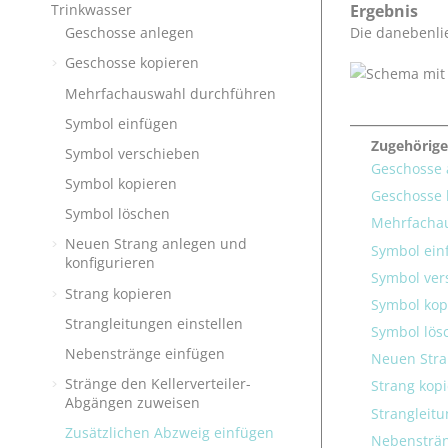
Trinkwasser
Ergebnis
Geschosse anlegen
Die danebenli
Geschosse kopieren
Mehrfachauswahl durchführen
Symbol einfügen
Zugehörig
Symbol verschieben
Geschosse 
Symbol kopieren
Geschosse 
Symbol löschen
Mehrfacha
Neuen Strang anlegen und
Symbol ein
konfigurieren
Symbol ver
Strang kopieren
Symbol kop
Strangleitungen einstellen
Symbol lös
Nebenstränge einfügen
Neuen Stra
Stränge den Kellerverteiler-
Strang kop
Abgängen zuweisen
Strangleitu
Zusätzlichen Abzweig einfügen
Nebensträn