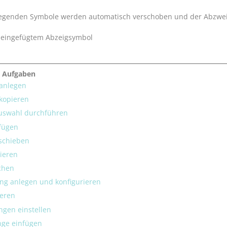
egenden Symbole werden automatisch verschoben und der Abzweig
e Aufgaben
anlegen
kopieren
uswahl durchführen
fügen
schieben
ieren
chen
ng anlegen und konfigurieren
ieren
ngen einstellen
ge einfügen