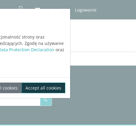
Kontakt
Logowanie
RÓBNA
cjonalność strony oraz
iedzających. Zgodę na używanie
Data Protection Declaration
oraz
l cookies
Accept all cookies