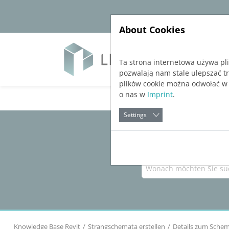
Jump directly to main navigation
Jump directly to content
About Cookies
Soft
Ta strona internetowa używa pl
pozwalają nam stale ulepszać t
plików cookie można odwołać w
o nas w
Imprint
.
Settings
Knowledge Base Revit
Strangschemata erstellen
Details zum Schem