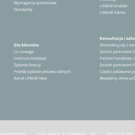
Wymagania systemowe
LINEAR Enabler
Standardy
LINEAR Admin
Konsultacja i zak
Dla klientów
Skontaktuj się z na
Co nowego
Zostań partnerem
Centrum instalacji
Partner handlowy z
Żądanie licencji
Zostań partnerem
Prześlij żądanie zestawu danych
Często zadawane py
Kanał LINEAR Idea
Bezpłatny okres pr
requirements
Legal notice, Trademarks, T&C
Terms of use