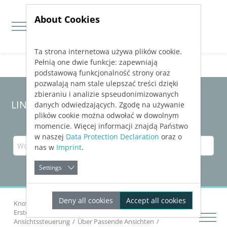
About Cookies
Ta strona internetowa używa plików cookie.
Jump directly to main navigation
Jump directly to content
Pełnią one dwie funkcje: zapewniają
podstawową funkcjonalność strony oraz
pozwalają nam stale ulepszać treści dzięki
zbieraniu i analizie spseudonimizowanych
LINEAR Solutions
25
für Revit
danych odwiedzających. Zgodę na używanie
plików cookie można odwołać w dowolnym
momencie. Więcej informacji znajdą Państwo
w naszej
Data Protection Declaration
oraz o
nas w
Imprint
.
Settings
Deny all cookies
Accept all cookies
Knowledge Base Revit
Erste Schritte
Erste Schritte mit
LINEAR Solutions
in Revit
Ansichtssteuerung
Über Passende Ansichten