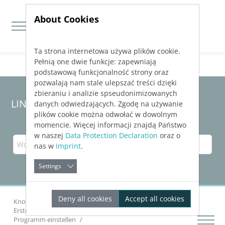
About Cookies
Ta strona internetowa używa plików cookie.
Jump directly to main navigation
Jump directly to content
Pełnią one dwie funkcje: zapewniają
podstawową funkcjonalność strony oraz
pozwalają nam stale ulepszać treści dzięki
zbieraniu i analizie spseudonimizowanych
LINEAR Solutions 23 für Revit
danych odwiedzających. Zgodę na używanie
plików cookie można odwołać w dowolnym
momencie. Więcej informacji znajdą Państwo
w naszej
Data Protection Declaration
oraz o
nas w
Imprint
.
Settings
Deny all cookies
Accept all cookies
Knowledge Base Revit
Erste Schritte
Erste Schritte mit
LINEAR
Building
Programm einstellen