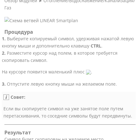
Обзор модулей
➤
Отопление/Водоснабжение/Канализация/
Газ
Процедура
Выберите копируемый символ, удерживая нажатой левую
кнопку мыши и дополнительно клавишу
CTRL
.
Разместите курсор над полем, в которое требуется
скопировать символ.
На курсоре появится маленький плюс
.
Отпустите левую кнопку мыши на желаемом поле.
Совет:
Если вы скопируете символ на уже занятое поле путем
перетаскивания, то соседние символы будут передвинуты.
Результат
Символ будет скопирован на желаемое место.