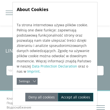
About Cookies
Ta strona internetowa używa plików cookie.
Jump directly to main navigation
Jump directly to content
Pełnią one dwie funkcje: zapewniają
podstawową funkcjonalność strony oraz
pozwalają nam stale ulepszać treści dzięki
zbieraniu i analizie spseudonimizowanych
LINEAR Solutions
25
для AutoCAD
danych odwiedzających. Zgodę na używanie
plików cookie można odwołać w dowolnym
momencie. Więcej informacji znajdą Państwo
w naszej
Data Protection Declaration
oraz o
nas w
Imprint
.
Settings
Deny all cookies
Accept all cookies
Knowledge Base AutoCAD
Создать схемы ветвей
Подробнее о «Генератор схем» для раздела
Водоснабжение