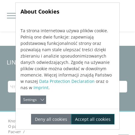
About Cookies
Ta strona internetowa używa plików cookie.
Jump directly to main navigation
Jump directly to content
Pełnią one dwie funkcje: zapewniają
podstawową funkcjonalność strony oraz
pozwalają nam stale ulepszać treści dzięki
zbieraniu i analizie spseudonimizowanych
LINEAR Solutions 24 для AutoCAD
danych odwiedzających. Zgodę na używanie
plików cookie można odwołać w dowolnym
momencie. Więcej informacji znajdą Państwo
w naszej
Data Protection Declaration
oraz o
nas w
Imprint
.
Settings
Deny all cookies
Accept all cookies
Knowledge Base AutoCAD
Рассчитать сети
О расчете трубопроводной сети водоснабжения
Расчет