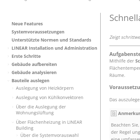
Schnel
Neue Features
Systemvoraussetzungen
Zeigt schritt
Unterstützte Normen und Standards
LINEAR
Installation und Administration
Aufgabenste
Erste Schritte
Mithilfe der
Sc
Gebäude aufbereiten
Flächentemper
Gebäude analysieren
Räume.
Bauteile auslegen
Voraussetzu
Auslegung von Heizkörpern
Auslegung von Kühlkonvektoren
Das auszulege
Über die Auslegung der
Wohnungslüftung
Anmerkun
Über Flächenheizung in
LINEAR
Beachten Sie
Building
der Regel ung
Über die Systemvorauswahl
eine umfasse