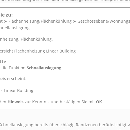
ie zu:
ht
➤
Flächenheizung/Flächenkühlung
➤
Geschossebene/Wohnung
hnellauslegung
henheizung, Flächenkühlung.
tte
e die Funktion
Schnellauslegung
.
eis
erscheint:
 den
Hinweis
zur Kenntnis und bestätigen Sie mit
OK
.
 Schnellauslegung bereits überschlägig Randzonen berücksichtigt 