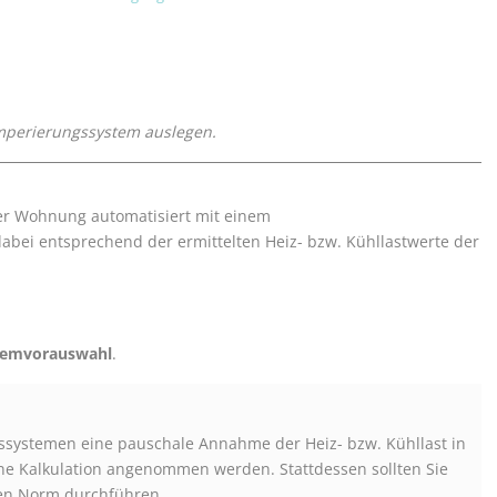
emperierungssystem auslegen.
er Wohnung automatisiert mit einem
abei entsprechend der ermittelten Heiz
- bzw. Kühl
lastwerte der
temvorauswahl
.
ngssystemen eine pauschale Annahme der Heiz
- bzw. Kühl
last in
ine Kalkulation angenommen werden. Stattdessen sollten Sie
en Norm durchführen.