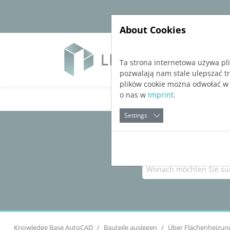
Jump directly to main navigation
Jump directly to content
About Cookies
Soft
Ta strona internetowa używa pl
pozwalają nam stale ulepszać t
plików cookie można odwołać w
o nas w
Imprint
.
Settings
Knowledge Base AutoCAD
Bauteile auslegen
Über Flächenheizun