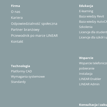
Firma
Edukacja
E-learning
O nas
Baza wiedzy Revit
Kariera
Baza wiedzy AutoC
Odpowiedzialność społeczna
Szkolenia
Partner branżowy
Licencje dla stude
Przewodnik po marce LINEAR
Licencje dla szkół i 
Kontakt
Wsparcie
Wsparcie telefonicz
Technologia
pobieranie
Platformy CAD
Instalacja
Wymagania systemowe
LINEAR Enabler
Standardy
LINEAR Admin
Konsultacja i zak