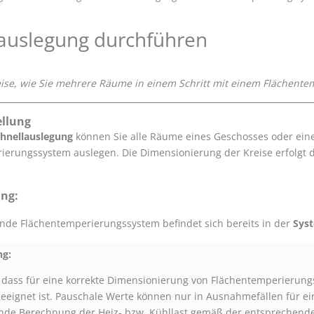
lauslegung durchführen
weise, wie Sie mehrere Räume in einem Schritt mit einem Flächent
llung
hnellauslegung
können Sie alle Räume eines Geschosses oder ein
ierungssystem auslegen. Die Dimensionierung der Kreise erfolgt d
ng:
nde Flächentemperierungssystem befindet sich bereits in der
Sys
g:
, dass für eine korrekte Dimensionierung von Flächentemperieru
eeignet ist. Pauschale Werte können nur in Ausnahmefällen für e
nde Berechnung der Heiz
- bzw. Kühl
last gemäß der entsprechend