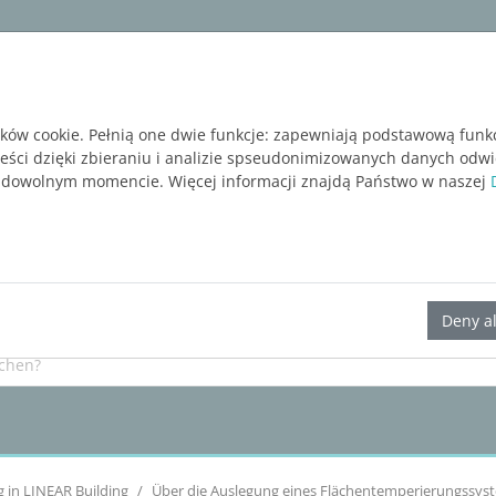
ware
Services
Blog
BEZPŁATNA WERSJA P
ików cookie. Pełnią one dwie funkcje: zapewniają podstawową funk
reści dzięki zbieraniu i analizie spseudonimizowanych danych odw
 dowolnym momencie. Więcej informacji znajdą Państwo w naszej
LINEAR Solutions 23 für AutoCAD
Deny al
g in
LINEAR Building
Über die Auslegung eines Flächentemperierungssys