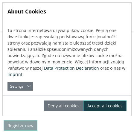
About Cookies
Ta strona internetowa używa plików cookie. Pełnią one
Jump directly to main navigation
Jump directly to content
dwie funkcje: zapewniają podstawową funkcjonalność
strony oraz pozwalają nam stale ulepszać treści dzięki
zbieraniu i analizie spseudonimizowanych danych
odwiedzających. Zgodę na używanie plików cookie można
odwołać w dowolnym momencie. Więcej informacji znajdą
Zaloguj się
Państwo w naszej
Data Protection Declaration
oraz o nas w
Imprint
.
Settings
Forgot your password?
Deny all cookies
Accept all cookies
You do not have an account yet?
Register now