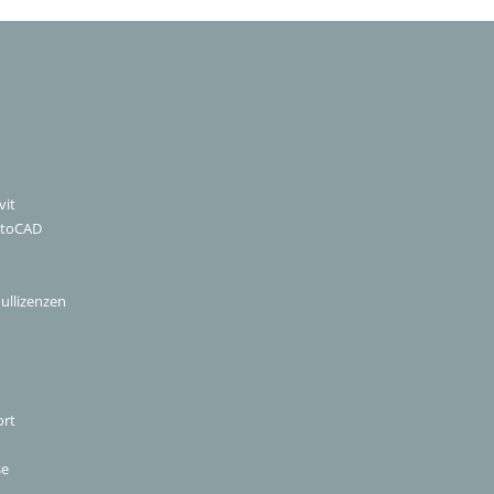
vit
utoCAD
ullizenzen
ort
se