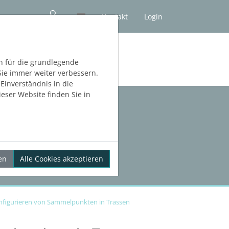
Kontakt
Login
NLOS TESTEN
h für die grundlegende
Sie immer weiter verbessern.
inverständnis in die
eser Website finden Sie in
en
Alle Cookies akzeptieren
nfigurieren von Sammelpunkten in Trassen