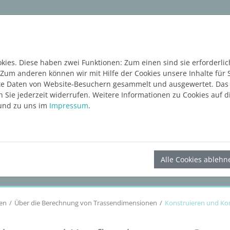
ware
Services
Blog
Content Hub
KOSTE
ies. Diese haben zwei Funktionen: Zum einen sind sie erforderlic
 Zum anderen können wir mit Hilfe der Cookies unsere Inhalte für 
e Daten von Website-Besuchern gesammelt und ausgewertet. Das E
Sie jederzeit widerrufen. Weitere Informationen zu Cookies auf di
nd zu uns im
Impressum
.
LINEAR Solutions
26
für Revit
Alle Cookies ablehn
en
Über die Berechnung von Trassendimensionen
Konstruieren und Ko