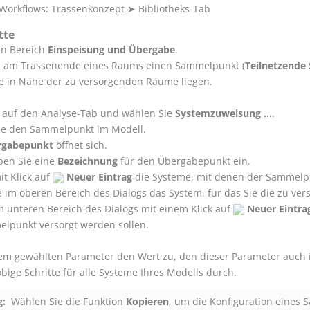
Workflows: Trassenkonzept
➤
Bibliotheks-Tab
tte
en Bereich
Einspeisung und Übergabe
.
ie am Trassenende eines Raums einen Sammelpunkt (
Teilnetzend
le in Nähe der zu versorgenden Räume liegen.
 auf den Analyse-Tab und wählen Sie
Systemzuweisung ...
.
Sie den Sammelpunkt im Modell.
rgabepunkt
öffnet sich.
ben Sie eine
Bezeichnung
für den Übergabepunkt ein.
t Klick auf
Neuer Eintrag
die Systeme, mit denen der Sammelpu
 im oberen Bereich des Dialogs das System, für das Sie die zu ver
m unteren Bereich des Dialogs mit einem Klick auf
Neuer Eintra
lpunkt versorgt werden sollen.
em gewählten Parameter den Wert zu, den dieser Parameter auch
bige Schritte für alle Systeme Ihres Modells durch.
:
Wählen Sie die Funktion
Kopieren
, um die Konfiguration eines