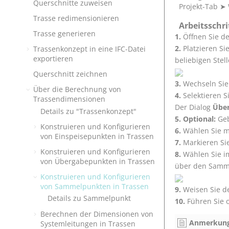
Querschnitte zuweisen
Projekt-Tab
➤
Trasse redimensionieren
Arbeitsschri
Trasse generieren
Öffnen Sie d
Platzieren S
Trassenkonzept in eine IFC-Datei
exportieren
beliebigen Stel
Querschnitt zeichnen
Wechseln Sie
Über die Berechnung von
Selektieren 
Trassendimensionen
Der Dialog
Übe
Details zu "Trassenkonzept"
Optional:
Ge
Konstruieren und Konfigurieren
Wählen Sie mi
von Einspeisepunkten in Trassen
Markieren Sie
Konstruieren und Konfigurieren
Wählen Sie i
von Übergabepunkten in Trassen
über den Samme
Konstruieren und Konfigurieren
von Sammelpunkten in Trassen
Weisen Sie d
Details zu Sammelpunkt
Führen Sie o
Berechnen der Dimensionen von
Anmerkung
Systemleitungen in Trassen