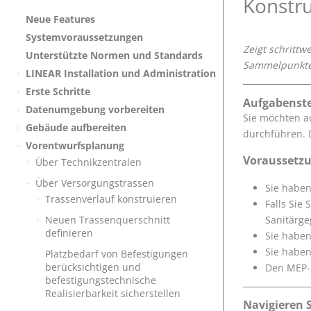
Konstr
Neue Features
Systemvoraussetzungen
Zeigt schritt
Unterstützte Normen und Standards
Sammelpunkten
LINEAR
Installation und Administration
Erste Schritte
Aufgabenste
Datenumgebung vorbereiten
Sie möchten a
Gebäude aufbereiten
durchführen. 
Vorentwurfsplanung
Voraussetz
Über Technikzentralen
Über Versorgungstrassen
Sie habe
Trassenverlauf konstruieren
Falls Sie
Sanitärg
Neuen Trassenquerschnitt
definieren
Sie haben
Sie haben
Platzbedarf von Befestigungen
berücksichtigen und
Den MEP-R
befestigungstechnische
Realisierbarkeit sicherstellen
Navigieren S