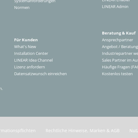
Systemanforderungen
LINEAR Admin
Normen
Beratung & Kauf
Für Kunden
Ansprechpartner
What's New
Angebot / Beratung
Installation Center
Industriepartner w
LINEAR Idea Channel
Sales Partner im Au
Lizenz anfordern
Häufige Fragen (FA
Datensatzwunsch einreichen
Kostenlos testen
n.
rmationspflichten
Rechtliche Hinweise, Marken & AGB
Nut