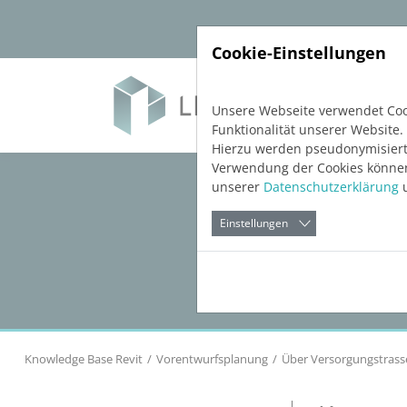
Direkt zur Hauptnavigation springen
Direkt zum Inhalt springen
Cookie-Einstellungen
Soft
Unsere Webseite verwendet Cook
Funktionalität unserer Website.
Hierzu werden pseudonymisiert
Verwendung der Cookies können 
unserer
Datenschutzerklärung
u
Einstellungen
Knowledge Base Revit
Vorentwurfsplanung
Über Versorgungstrass