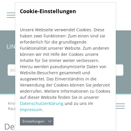
Cookie-Einstellungen
Unsere Webseite verwendet Cookies. Diese
Direkt zur Hauptnavigation springen
Direkt zum Inhalt springen
haben zwei Funktionen: Zum einen sind sie
erforderlich für die grundlegende
LINEAR Solutions
26
für Revit
Funktionalität unserer Website. Zum anderen
können wir mit Hilfe der Cookies unsere
Inhalte für Sie immer weiter verbessern.
Hierzu werden pseudonymisierte Daten von
Website-Besuchern gesammelt und
ausgewertet. Das Einverständnis in die
Verwendung der Cookies können Sie jederzeit
widerrufen. Weitere Informationen zu Cookies
auf dieser Website finden Sie in unserer
Datenschutzerklärung
und zu uns im
Knowledge Base Revit
Gebäude analysieren
Raumbuch
Details zu "Formeleditor"
Impressum
.
Einstellungen
Details zu "Formeleditor"