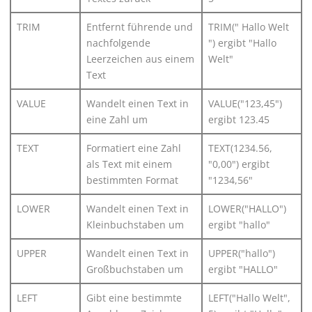
TRIM
Entfernt führende und
TRIM(" Hallo Welt
nachfolgende
") ergibt "Hallo
Leerzeichen aus einem
Welt"
Text
VALUE
Wandelt einen Text in
VALUE("123,45")
eine Zahl um
ergibt 123.45
TEXT
Formatiert eine Zahl
TEXT(1234.56,
als Text mit einem
"0,00") ergibt
bestimmten Format
"1234,56"
LOWER
Wandelt einen Text in
LOWER("HALLO")
Kleinbuchstaben um
ergibt "hallo"
UPPER
Wandelt einen Text in
UPPER("hallo")
Großbuchstaben um
ergibt "HALLO"
LEFT
Gibt eine bestimmte
LEFT("Hallo Welt",