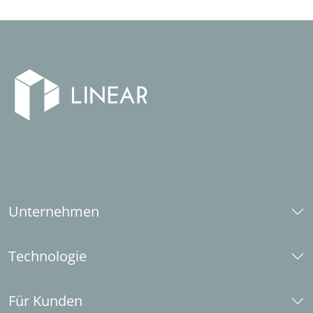
Unternehmen
Über uns
Technologie
Karriere
Social Responsibility
CAD-Plattformen
Industriepartner
Für Kunden
LINEAR aktuell (Zeitschrift)
Systemanforderungen