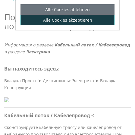
Alle Cookies ablehnen
Подробнее о «Кабельный
Alle Cookies akzeptieren
лоток / Кабелепровод»
Информация о разделе
Кабельный лоток / Кабелепровод
в разделе
Электрика
.
Вы находитесь здесь:
Вкладка Проект
➤
Дисциплины: Электрика
➤
Вкладка
Конструкция
Кабельный лоток / Кабелепровод <
Сконструируйте кабельную трассу или кабелепровод от
выбранного производителя с его электросистемой. При