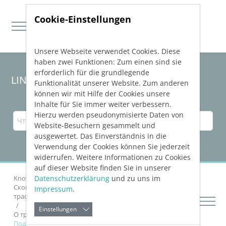
Cookie-Einstellungen
Unsere Webseite verwendet Cookies. Diese
Direkt zur Hauptnavigation springen
Direkt zum Inhalt springen
haben zwei Funktionen: Zum einen sind sie
erforderlich für die grundlegende
LINEAR Solutions
25
для Revit
Funktionalität unserer Website. Zum anderen
können wir mit Hilfe der Cookies unsere
Inhalte für Sie immer weiter verbessern.
Hierzu werden pseudonymisierte Daten von
Website-Besuchern gesammelt und
ausgewertet. Das Einverständnis in die
Verwendung der Cookies können Sie jederzeit
widerrufen. Weitere Informationen zu Cookies
auf dieser Website finden Sie in unserer
Datenschutzerklärung
und zu uns im
Knowledge Base Revit
Проектировать сети
Сконструировать трубы, воздуховоды и кабельные
Impressum
.
трассы
Einstellungen
О трубах, воздуховодах и кабельных трассах
Подробнее о «Кабельный лоток / Кабелепровод»