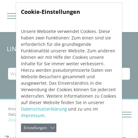
Cookie-Einstellungen
Unsere Webseite verwendet Cookies. Diese
Direkt zur Hauptnavigation springen
Direkt zum Inhalt springen
haben zwei Funktionen: Zum einen sind sie
erforderlich für die grundlegende
LINEAR Solutions
25
für Revit
Funktionalität unserer Website. Zum anderen
können wir mit Hilfe der Cookies unsere
Inhalte für Sie immer weiter verbessern.
Hierzu werden pseudonymisierte Daten von
Website-Besuchern gesammelt und
ausgewertet. Das Einverständnis in die
Verwendung der Cookies können Sie jederzeit
widerrufen. Weitere Informationen zu Cookies
auf dieser Website finden Sie in unserer
Datenschutzerklärung
und zu uns im
Knowledge Base Revit
Strangschemata erstellen
Details zum Schemagenerator Heizung
Impressum
.
Zusätzlichen Abzweig einfügen
Einstellungen