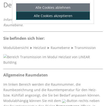
Details zu "Transmission"
Alle Cookies ablehnen
Alle Cookies akzeptieren
Informationen zum Bereich
Transmission
auf der
Raumebene.
Sie befinden sich hier:
Modulübersicht
➤
Heizlast
➤
Raumebene
➤
Transmission
Allgemeine Raumdaten
Im linken Bereich werden die Raumnummer, die
Raumbezeichnung und die Raumtemperatur für den Heiz-
bzw. Kühlfall angezeigt, die Sie bei Bedarf anpassen können.
Modulabhängig können Sie mit dem
-Button rechts neben