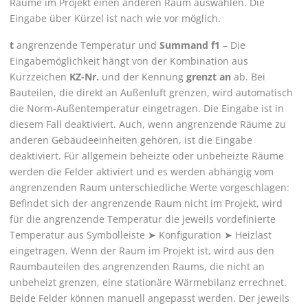
Räume im Projekt einen anderen Raum auswählen. Die
Eingabe über Kürzel ist nach wie vor möglich.
t
angrenzende Temperatur und
Summand f1
–
Die
Eingabemöglichkeit hängt von der Kombination aus
Kurzzeichen
KZ-Nr.
und der Kennung
grenzt an
ab. Bei
Bauteilen, die direkt an Außenluft grenzen, wird automatisch
die Norm-Außentemperatur eingetragen. Die Eingabe ist in
diesem Fall deaktiviert. Auch, wenn angrenzende Räume zu
anderen Gebäudeeinheiten gehören, ist die Eingabe
deaktiviert. Für allgemein beheizte oder unbeheizte Räume
werden die Felder aktiviert und es werden abhängig vom
angrenzenden Raum unterschiedliche Werte vorgeschlagen:
Befindet sich der angrenzende Raum nicht im Projekt, wird
für die angrenzende Temperatur die jeweils vordefinierte
Temperatur aus
Symbolleiste
➤
Konfiguration
➤
Heizlast
eingetragen. Wenn der Raum im Projekt ist, wird aus den
Raumbauteilen des angrenzenden Raums, die nicht an
unbeheizt grenzen, eine stationäre Wärmebilanz errechnet.
Beide Felder können manuell angepasst werden. Der jeweils