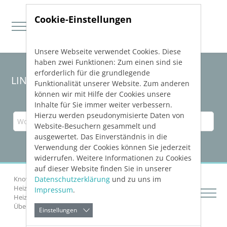
Cookie-Einstellungen
Unsere Webseite verwendet Cookies. Diese
Direkt zur Hauptnavigation springen
Direkt zum Inhalt springen
haben zwei Funktionen: Zum einen sind sie
erforderlich für die grundlegende
LINEAR Solutions
25
für Revit
Funktionalität unserer Website. Zum anderen
können wir mit Hilfe der Cookies unsere
Inhalte für Sie immer weiter verbessern.
Hierzu werden pseudonymisierte Daten von
Website-Besuchern gesammelt und
ausgewertet. Das Einverständnis in die
Verwendung der Cookies können Sie jederzeit
widerrufen. Weitere Informationen zu Cookies
auf dieser Website finden Sie in unserer
Datenschutzerklärung
und zu uns im
Knowledge Base Revit
Gebäude analysieren
Heizlast
Impressum
.
Heizlastberechnung auf Basis der EN 12831-1 (2017)
Über die Transmission
Details zu "Transmission"
Einstellungen