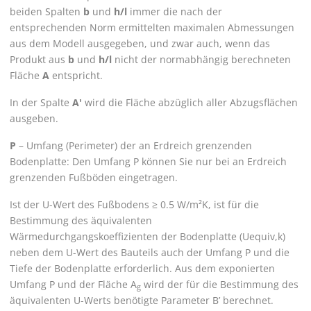
beiden Spalten
b
und
h/l
immer die nach der
entsprechenden Norm ermittelten maximalen Abmessungen
aus dem Modell ausgegeben, und zwar auch, wenn das
Produkt aus
b
und
h/l
nicht der normabhängig berechneten
Fläche
A
entspricht.
In der Spalte
A'
wird die Fläche abzüglich aller Abzugsflächen
ausgeben.
P
– Umfang (Perimeter) der an Erdreich grenzenden
Bodenplatte: Den Umfang P können Sie nur bei an Erdreich
grenzenden Fußböden eingetragen.
Ist der U-Wert des Fußbodens ≥ 0.5 W/m²K, ist für die
Bestimmung des äquivalenten
Wärmedurchgangskoeffizienten der Bodenplatte (Uequiv,k)
neben dem U-Wert des Bauteils auch der Umfang P und die
Tiefe der Bodenplatte erforderlich. Aus dem exponierten
Umfang P und der Fläche A
wird der für die Bestimmung des
g
äquivalenten U-Werts benötigte Parameter B’ berechnet.