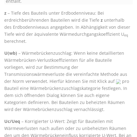
entfällt.
z
– Tiefe des Bauteils unter Erdbodenniveau: Bei
erdreichberührenden Bauteilen wird die Tiefe
z
unterhalb
des Erdbodenniveaus angegeben. In Abhängigkeit von dieser
Tiefe wird der äquivalente Wärmedurchgangskoeffizient U
eq
berechnet.
U(wb)
– Wärmebrückenzuschlag: Wenn keine detaillierten
Wärmebrücken-Verlustkoeffizienten für alle Bauteile
vorliegen, wird zur Bestimmung der
Transmissionswärmeverluste die vereinfachte Methode aus
der Norm verwendet. Hierfür können Sie mit Klick auf
pro
Bauteil eine Wärmebrückenzuschlagskategorie festlegen. In
dem sich öffnenden Dialog können Sie auch eigene
Kategorien definieren. Bei Bauteilen zu beheizten Räumen
wird der Wärmebrückenzuschlag vernachlässigt.
Uc/Ueq
– Korrigierter U-Wert: Zeigt für Bauteilen mit
Wärmeverlusten nach außen oder zu unbeheizten Räumen
den um den Wärmebrückeneinfluss korrigierte U-Wert. Bei an