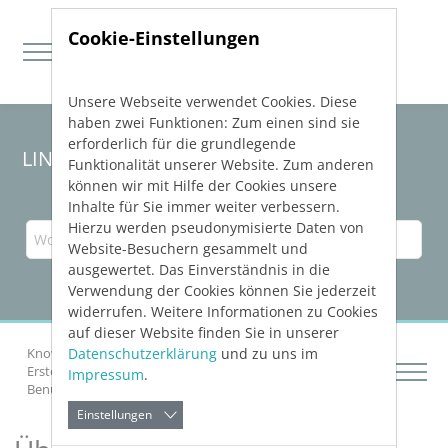
Cookie-Einstellungen
Unsere Webseite verwendet Cookies. Diese
Direkt zur Hauptnavigation springen
Direkt zum Inhalt springen
haben zwei Funktionen: Zum einen sind sie
erforderlich für die grundlegende
LINEAR Solutions
25
für Revit
Funktionalität unserer Website. Zum anderen
können wir mit Hilfe der Cookies unsere
Inhalte für Sie immer weiter verbessern.
Hierzu werden pseudonymisierte Daten von
Website-Besuchern gesammelt und
ausgewertet. Das Einverständnis in die
Verwendung der Cookies können Sie jederzeit
widerrufen. Weitere Informationen zu Cookies
auf dieser Website finden Sie in unserer
Datenschutzerklärung
und zu uns im
Knowledge Base Revit
Erste Schritte
Erste Schritte mit
LINEAR Solutions
in Revit
Impressum
.
Benutzeroberfläche
Über Elementlisten
Einstellungen