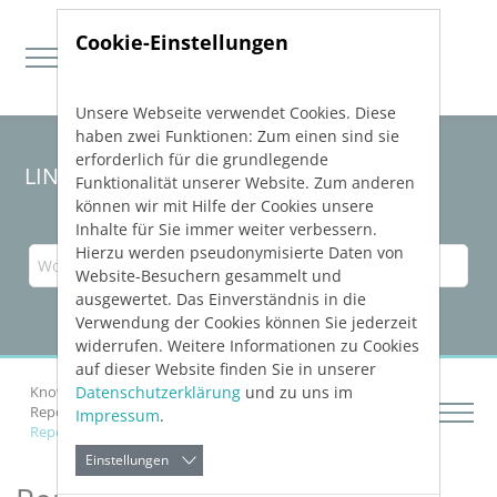
Cookie-Einstellungen
Unsere Webseite verwendet Cookies. Diese
Direkt zur Hauptnavigation springen
Direkt zum Inhalt springen
haben zwei Funktionen: Zum einen sind sie
erforderlich für die grundlegende
LINEAR Solutions 23 für Revit
Funktionalität unserer Website. Zum anderen
können wir mit Hilfe der Cookies unsere
Inhalte für Sie immer weiter verbessern.
Hierzu werden pseudonymisierte Daten von
Website-Besuchern gesammelt und
ausgewertet. Das Einverständnis in die
Verwendung der Cookies können Sie jederzeit
widerrufen. Weitere Informationen zu Cookies
auf dieser Website finden Sie in unserer
Datenschutzerklärung
und zu uns im
Knowledge Base Revit
Netze konstruieren
Reports und Aufgaben bearbeiten
Über Reports
Impressum
.
Report erstellen
Einstellungen